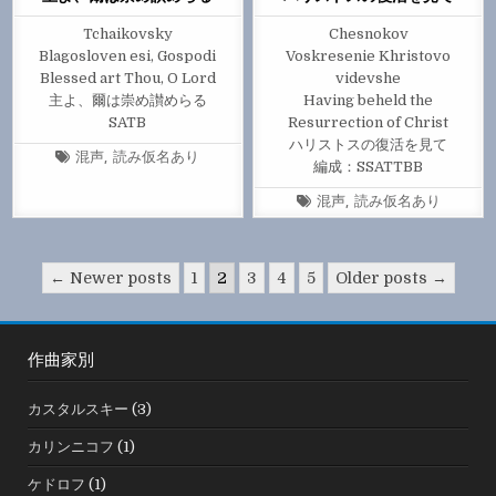
Tchaikovsky
Chesnokov
Blagosloven esi, Gospodi
Voskresenie Khristovo
Blessed art Thou, O Lord
videvshe
主よ、爾は崇め讃めらる
Having beheld the
SATB
Resurrection of Christ
ハリストスの復活を見て
Tagged
混声
,
読み仮名あり
編成：SSATTBB
Tagged
混声
,
読み仮名あり
投
← Newer posts
1
2
3
4
5
Older posts →
稿
の
作曲家別
ペ
ー
カスタルスキー
(3)
ジ
カリンニコフ
(1)
送
り
ケドロフ
(1)