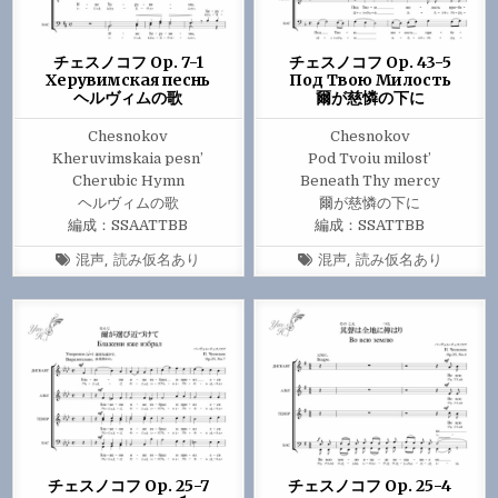
チェスノコフ Op. 7-1
チェスノコフ Op. 43-5
Херувимская песнь
Под Твою Милость
ヘルヴィムの歌
爾が慈憐の下に
Chesnokov
Chesnokov
Kheruvimskaia pesn’
Pod Tvoiu milost’
Cherubic Hymn
Beneath Thy mercy
ヘルヴィムの歌
爾が慈憐の下に
編成：SSAATTBB
編成：SSATTBB
Tagged
Tagged
混声
,
読み仮名あり
混声
,
読み仮名あり
チェスノコフ Op. 25-7
チェスノコフ Op. 25-4