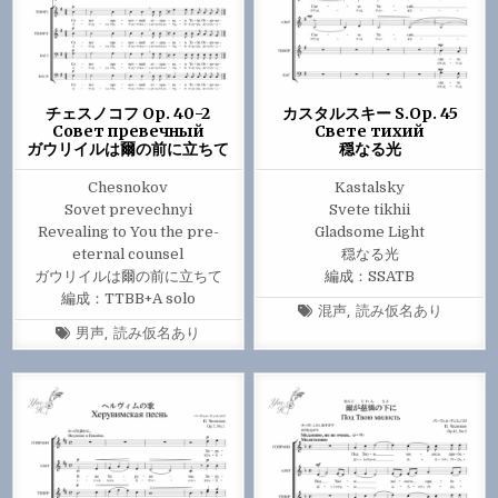
チェスノコフ Op. 40-2
カスタルスキー S.Op. 45
Совет превечный
Свете тихий
ガウリイルは爾の前に立ちて
穏なる光
Chesnokov
Kastalsky
Sovet prevechnyi
Svete tikhii
Revealing to You the pre-
Gladsome Light
eternal counsel
穏なる光
ガウリイルは爾の前に立ちて
編成：SSATB
編成：TTBB+A solo
Tagged
混声
,
読み仮名あり
Tagged
男声
,
読み仮名あり