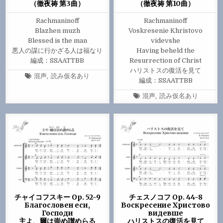
（徹夜祷 第3曲）
（徹夜祷 第10曲）
Rachmaninoff
Rachmaninoff
Blazhen muzh
Voskresenie Khristovo
Blessed is the man
videvshe
悪人の謀に行かざる人は福なり
Having beheld the
編成：SSAATTBB
Resurrection of Christ
ハリストスの復活を見て
Tagged
混声
,
読み仮名あり
編成：SSAATTBB
Tagged
混声
,
読み仮名あり
チャイコフスキー Op. 52-9
チェスノコフ Op. 44-8
Благословен еси,
Воскресение Христово
Господи
видевше
主よ、爾は崇め讃めらる
ハリストスの復活を見て