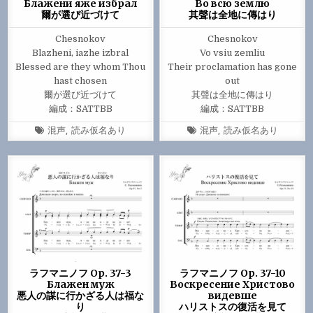
Блажени яже избрал
Во всю землю
爾が選び近づけて
其聲は全地に傳はり
Chesnokov
Chesnokov
Blazheni, iazhe izbral
Vo vsiu zemliu
Blessed are they whom Thou
Their proclamation has gone
hast chosen
out
爾が選び近づけて
其聲は全地に傳はり
編成：SATTBB
編成：SATTBB
Tagged
Tagged
混声
,
読み仮名あり
混声
,
読み仮名あり
ラフマニノフ Op. 37-3
ラフマニノフ Op. 37-10
Блажен муж
Воскресение Христово
悪人の謀に行かざる人は福な
видевше
り
ハリストスの復活を見て