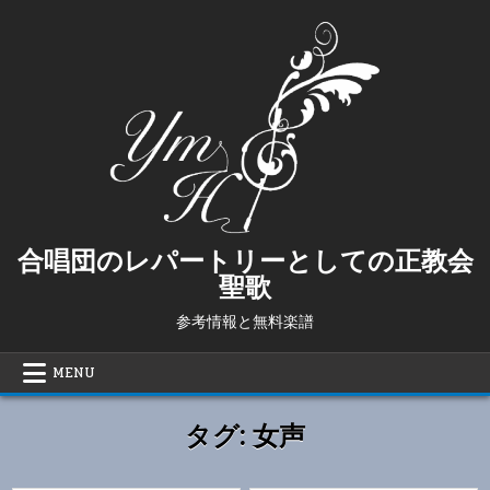
Skip
to
content
合唱団のレパートリーとしての正教会
聖歌
参考情報と無料楽譜
MENU
タグ:
女声