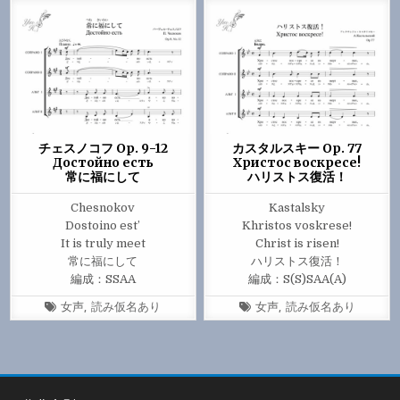
チェスノコフ Op. 9-12
カスタルスキー Op. 77
Достойно есть
Христос воскресе!
常に福にして
ハリストス復活！
Chesnokov
Kastalsky
Dostoino est’
Khristos voskrese!
It is truly meet
Christ is risen!
常に福にして
ハリストス復活！
編成：SSAA
編成：S(S)SAA(A)
Tagged
Tagged
女声
,
読み仮名あり
女声
,
読み仮名あり