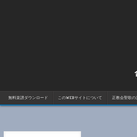
Skip
to
content
無料楽譜ダウンロード
このWEBサイトについて
正教会聖歌の