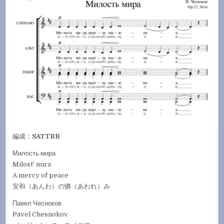
編成：
SATTBB
Милость мира
Milost’ mira
A mercy of peace
安和（あんわ）の憐（あわれ）み
Павел Чесноков
Pavel Chesnokov