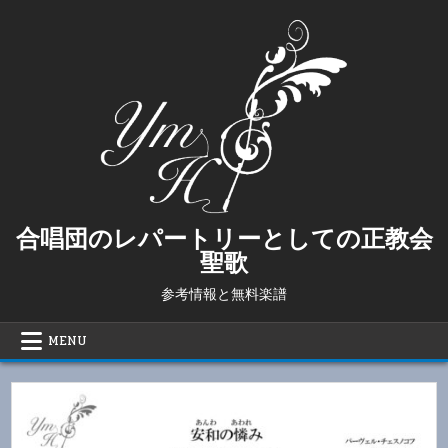
Skip
to
content
合唱団のレパートリーとしての正教会
聖歌
参考情報と無料楽譜
MENU