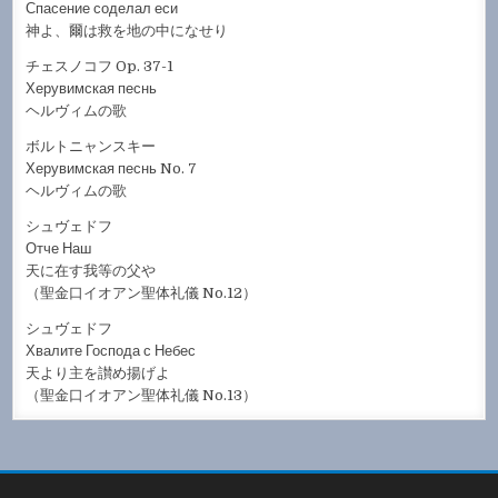
Спасение соделал еси
神よ、爾は救を地の中になせり
チェスノコフ Op. 37-1
Херувимская песнь
ヘルヴィムの歌
ボルトニャンスキー
Херувимская песнь No. 7
ヘルヴィムの歌
シュヴェドフ
Отче Наш
天に在す我等の父や
（聖金口イオアン聖体礼儀 No.12）
シュヴェドフ
Хвалите Господа с Небес
天より主を讃め揚げよ
（聖金口イオアン聖体礼儀 No.13）