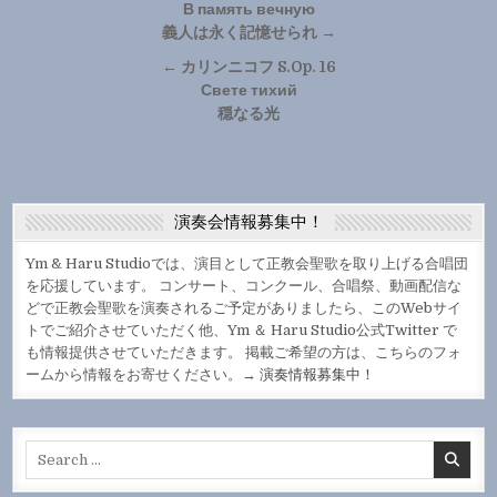
稿
В память вечную
義人は永く記憶せられ →
ナ
← カリンニコフ S.Op. 16
ビ
Свете тихий
ゲ
穏なる光
ー
シ
ョ
演奏会情報募集中！
ン
Ym & Haru Studioでは、演目として正教会聖歌を取り上げる合唱団
を応援しています。 コンサート、コンクール、合唱祭、動画配信な
どで正教会聖歌を演奏されるご予定がありましたら、このWebサイ
トでご紹介させていただく他、Ym ＆ Haru Studio公式Twitter で
も情報提供させていただきます。 掲載ご希望の方は、こちらのフォ
ームから情報をお寄せください。→
演奏情報募集中！
Search
for: